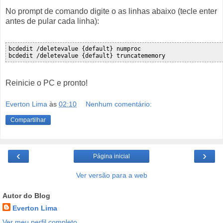
No prompt de comando digite o as linhas abaixo (tecle enter
antes de pular cada linha):
bcdedit /deletevalue {default} numproc

Reinicie o PC e pronto!
Everton Lima
às
02:10
Nenhum comentário:
Compartilhar
‹
›
Página inicial
Ver versão para a web
Autor do Blog
Everton Lima
Ver meu perfil completo